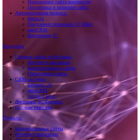
Наполнение сайта контентом
Поддержка и развитие сайта
Автоматизация бизнеса
Bitrix24
Продление лицензии 1C Bitrix
amoCRM
Внедрение 1C
Продукты
Готовые сайты на Битрикс
Интернет-магазины
Корпоративные сайты
Отраслевые сайты
CRM системы
Битрикс 24
amoCRM
Аспро.Cloud
Лицензии 1С-Битрикс
Готовые решения
Проекты
Корпоративные сайты
Интернет-магазины
Лендинг