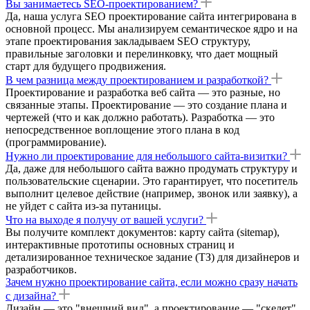
Вы занимаетесь SEO-проектированием?
Да, наша услуга SEO проектирование сайта интегрирована в
основной процесс. Мы анализируем семантическое ядро и на
этапе проектирования закладываем SEO структуру,
правильные заголовки и перелинковку, что дает мощный
старт для будущего продвижения.
В чем разница между проектированием и разработкой?
Проектирование и разработка веб сайта — это разные, но
связанные этапы. Проектирование — это создание плана и
чертежей (что и как должно работать). Разработка — это
непосредственное воплощение этого плана в код
(программирование).
Нужно ли проектирование для небольшого сайта-визитки?
Да, даже для небольшого сайта важно продумать структуру и
пользовательские сценарии. Это гарантирует, что посетитель
выполнит целевое действие (например, звонок или заявку), а
не уйдет с сайта из-за путаницы.
Что на выходе я получу от вашей услуги?
Вы получите комплект документов: карту сайта (sitemap),
интерактивные прототипы основных страниц и
детализированное техническое задание (ТЗ) для дизайнеров и
разработчиков.
Зачем нужно проектирование сайта, если можно сразу начать
с дизайна?
Дизайн — это "внешний вид", а проектирование — "скелет".