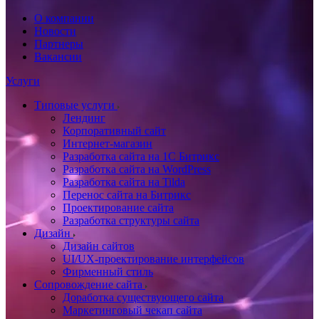
О компании
Новости
Партнеры
Вакансии
Услуги
Типовые услуги
Лендинг
Корпоративный сайт
Интернет-магазин
Разработка сайта на 1С Битрикс
Разработка сайта на WordPress
Разработка сайта на Tilda
Перенос сайта на Битрикс
Проектирование сайта
Разработка структуры сайта
Дизайн
Дизайн сайтов
UI/UX-проектирование интерфейсов
Фирменный стиль
Сопровождение сайта
Доработка существующего сайта
Маркетинговый чекап сайта