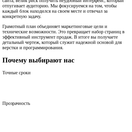
сайта, велик риск получить неудобный интерфейс, который
отпугивает аудиторию. Мы фокусируемся на том, чтобы
каждый блок находился на своем месте и отвечал за
конкретную задачу.
Грамотный план объединяет маркетинговые цели и
технические возможности. Это превращает набор страниц в
эффективный инструмент продаж. В итоге вы получаете
детальный чертеж, который служит надежной основой для
верстки и программирования.
Почему выбирают нас
Точные сроки
Соблюдаем график выполнения работ. Вы получаете готовые
материалы вовремя, что обеспечивает своевременный старт
рекламных кампаний в Москве.
Прозрачность
Вы видите каждый шаг формирования макета. Это дает
контроль над результатом и понимание структуры еще до
написания кода.