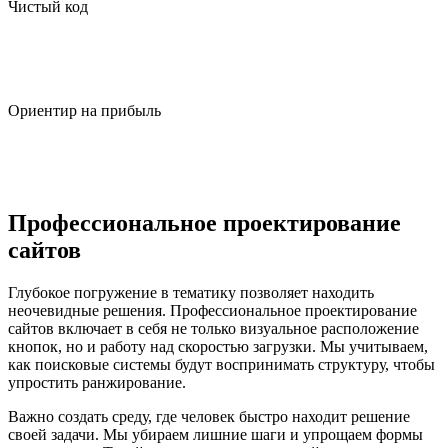
Чистый код
Готовим документацию, которая понятна любому
разработчику. Это упрощает поддержку и развитие вашего
проекта в будущем.
Ориентир на прибыль
Ставим во главе угла окупаемость. Каждое решение в
структуре направлено на рост заявок и лояльность
посетителей.
Профессиональное проектирование
сайтов
Глубокое погружение в тематику позволяет находить
неочевидные решения. Профессиональное проектирование
сайтов включает в себя не только визуальное расположение
кнопок, но и работу над скоростью загрузки. Мы учитываем,
как поисковые системы будут воспринимать структуру, чтобы
упростить ранжирование.
Важно создать среду, где человек быстро находит решение
своей задачи. Мы убираем лишние шаги и упрощаем формы